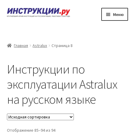
Перейти
Перейти
Меню
к
к
навигации
содержимому
Главная
Каталог инструкций по эксплуатации
Главная
Astralux
Страница 8
Частые вопросы
Инструкции по
Личный кабинет
эксплуатации Astralux
Контакты
на русском языке
Отображение 85–94 из 94