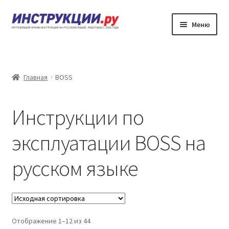
Перейти
Перейти
Меню
к
к
навигации
содержимому
Главная
Каталог инструкций по эксплуатации
Главная
BOSS
Частые вопросы
Инструкции по
Личный кабинет
эксплуатации BOSS на
Контакты
русском языке
Отображение 1–12 из 44