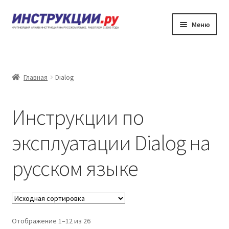
Перейти
Перейти
Меню
к
к
навигации
содержимому
???????
??????? ?????????? ?? ????????????
Главная
Dialog
?????? ???????
Инструкции по
?????? ???????
эксплуатации Dialog на
????????
русском языке
Отображение 1–12 из 26