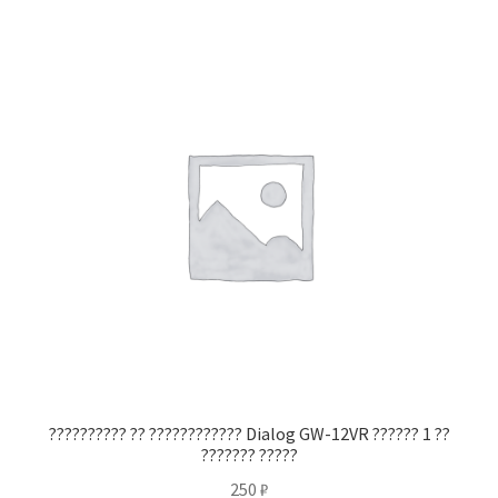
?????????? ?? ???????????? Dialog GW-12VR ?????? 1 ??
??????? ?????
250
₽