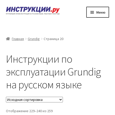
Перейти
Перейти
Меню
к
к
навигации
содержимому
Главная
Каталог инструкций по эксплуатации
Главная
Grundig
Страница 20
Частые вопросы
Инструкции по
Личный кабинет
эксплуатации Grundig
Контакты
на русском языке
Отображение 229–240 из 259