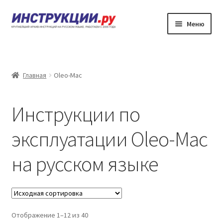
Перейти
Перейти
Меню
к
к
навигации
содержимому
Главная
Каталог инструкций по эксплуатации
Главная
Oleo-Mac
Частые вопросы
Инструкции по
Личный кабинет
эксплуатации Oleo-Mac
Контакты
на русском языке
Отображение 1–12 из 40