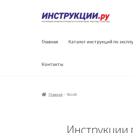
Перейти
Перейти
к
к
навигации
содержимому
Главная
Каталог инструкций по экспл
Контакты
Главная
Ricoh
Инструкции п