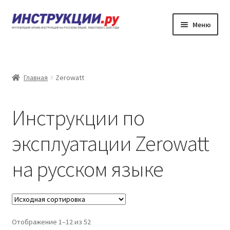
Перейти
Перейти
Меню
к
к
навигации
содержимому
Главная
Каталог инструкций по эксплуатации
Главная
Zerowatt
Частые вопросы
Инструкции по
Личный кабинет
эксплуатации Zerowatt
Контакты
на русском языке
Отображение 1–12 из 52