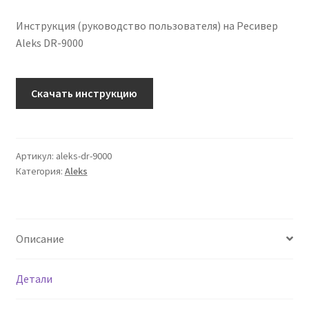
Инструкция (руководство пользователя) на Ресивер
Aleks DR-9000
Количество
Скачать инструкцию
Инструкция
по
эксплуатации
Aleks
Артикул:
aleks-dr-9000
Категория:
Aleks
DR-
9000
на
русском
Описание
языке
Детали