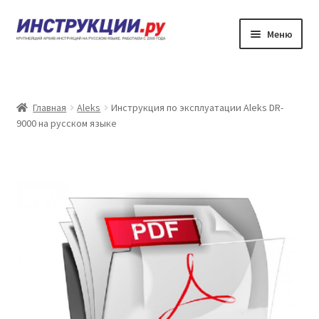
Перейти
Перейти
Меню
к
к
навигации
содержимому
Главная
Каталог инструкций по эксплуатации
Главная
Aleks
Инструкция по эксплуатации Aleks DR-
9000 на русском языке
Частые вопросы
Личный кабинет
Контакты