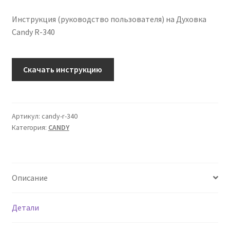
Инструкция (руководство пользователя) на Духовка
Candy R-340
Количество
Скачать инструкцию
Инструкция
по
эксплуатации
Candy
Артикул:
candy-r-340
Категория:
CANDY
R-
340
на
русском
Описание
языке
Детали