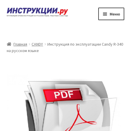
Перейти
Перейти
Меню
к
к
навигации
содержимому
Главная
Каталог инструкций по эксплуатации
Главная
CANDY
Инструкция по эксплуатации Candy R-340
на русском языке
Частые вопросы
Личный кабинет
Контакты