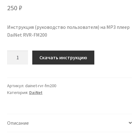
250
₽
Инструкция (руководство пользователя) на MP3 плеер
DaiNet RVR-FM200
Количество
Скачать инструкцию
Инструкция
по
эксплуатации
DaiNet
Артикул:
dainet-rvr-fm200
Категория:
DaiNet
RVR-
FM200
на
русском
Описание
языке