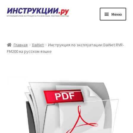
Перейти
Перейти
Меню
к
к
навигации
содержимому
Главная
Каталог инструкций по эксплуатации
Главная
DaiNet
Инструкция по эксплуатации DaiNet RVR-
FM200 на русском языке
Частые вопросы
Личный кабинет
Контакты