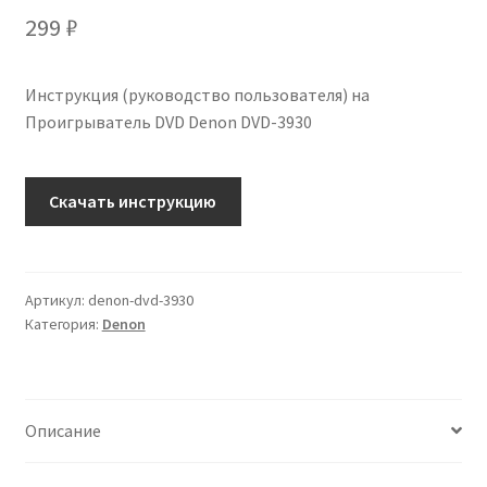
299
₽
Инструкция (руководство пользователя) на
Проигрыватель DVD Denon DVD-3930
Количество
Скачать инструкцию
Инструкция
по
эксплуатации
Denon
Артикул:
denon-dvd-3930
Категория:
Denon
DVD-
3930
на
русском
Описание
языке