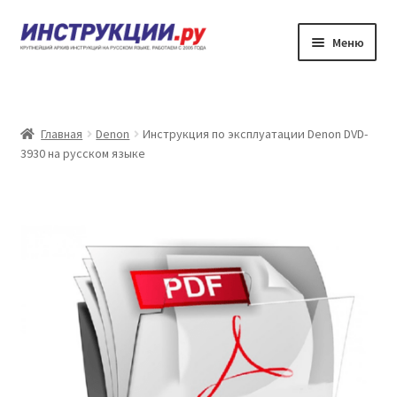
Перейти
Перейти
Меню
к
к
навигации
содержимому
Главная
Каталог инструкций по эксплуатации
Главная
Denon
Инструкция по эксплуатации Denon DVD-
3930 на русском языке
Частые вопросы
Личный кабинет
Контакты