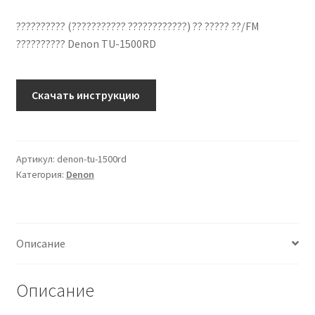
?????????? (??????????? ????????????) ?? ????? ??/FM
?????????? Denon TU-1500RD
Количество
Скачать инструкцию
??????????
??
????????????
Denon
Артикул:
denon-tu-1500rd
Категория:
Denon
TU-
1500RD
??
???????
Описание
?????
Описание