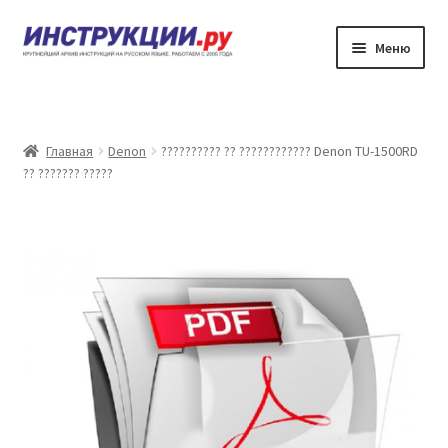
Перейти
Перейти
Меню
к
к
навигации
содержимому
???????
??????? ?????????? ?? ????????????
Главная
Denon
?????????? ?? ???????????? Denon TU-1500RD
?? ??????? ?????
?????? ???????
?????? ???????
????????