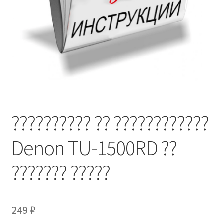
?????????? ?? ????????????
Denon TU-1500RD ??
??????? ?????
249
₽