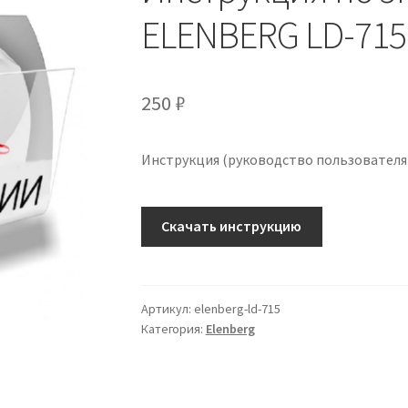
ELENBERG LD-715
250
₽
Инструкция (руководство пользователя)
Количество
Скачать инструкцию
Инструкция
по
эксплуатации
ELENBERG
Артикул:
elenberg-ld-715
Категория:
Elenberg
LD-
715
на
русском