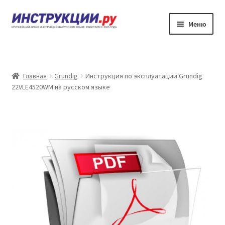
Перейти
Перейти
Меню
к
к
навигации
содержимому
Главная
Каталог инструкций по эксплуатации
Главная
Grundig
Инструкция по эксплуатации Grundig
22VLE4520WM на русском языке
Частые вопросы
Личный кабинет
Контакты