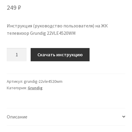
249
₽
Инструкция (руководство пользователя) на ЖК
телевизор Grundig 22VLE4520WM
Количество
Скачать инструкцию
Инструкция
по
эксплуатации
Grundig
Артикул:
grundig-22vle4520wm
Категория:
Grundig
22VLE4520WM
на
русском
языке
Описание