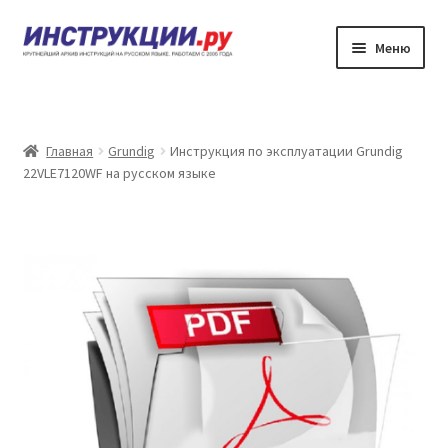
Перейти
Перейти
Меню
к
к
навигации
содержимому
Главная
Каталог инструкций по эксплуатации
Главная
Grundig
Инструкция по эксплуатации Grundig
22VLE7120WF на русском языке
Частые вопросы
Личный кабинет
Контакты