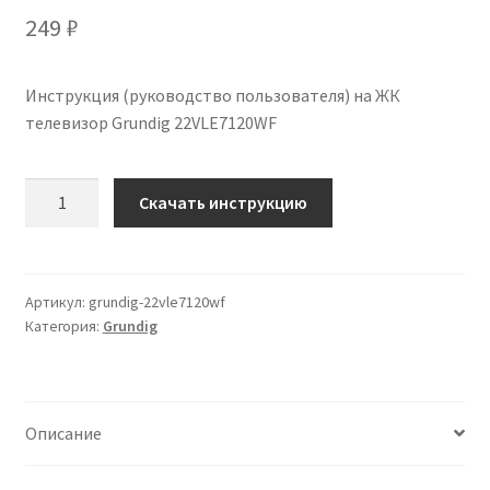
249
₽
Инструкция (руководство пользователя) на ЖК
телевизор Grundig 22VLE7120WF
Количество
Скачать инструкцию
Инструкция
по
эксплуатации
Grundig
Артикул:
grundig-22vle7120wf
Категория:
Grundig
22VLE7120WF
на
русском
языке
Описание