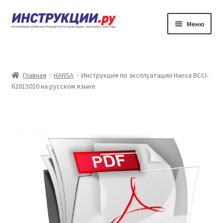
Перейти
Перейти
Меню
к
к
навигации
содержимому
Главная
Каталог инструкций по эксплуатации
Главная
HANSA
Инструкция по эксплуатации Hansa BCCI-
62015010 на русском языке
Частые вопросы
Личный кабинет
Контакты