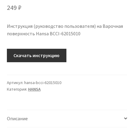
249
₽
Инструкция (руководство пользователя) на Варочная
поверхность Hansa BCCI-62015010
Количество
Скачать инструкцию
Инструкция
по
эксплуатации
Hansa
Артикул:
hansa-bcci-62015010
Категория:
HANSA
BCCI-
62015010
на
русском
Описание
языке