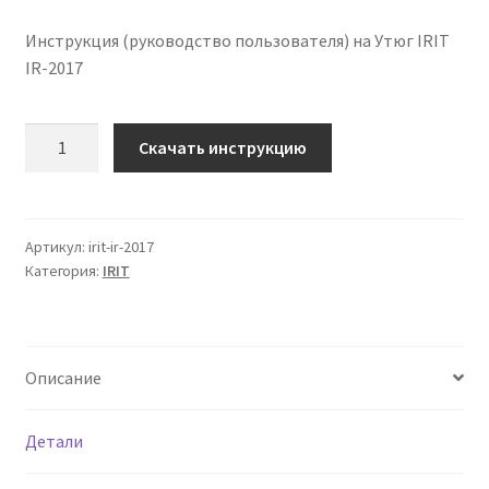
Инструкция (руководство пользователя) на Утюг IRIT
IR-2017
Количество
Скачать инструкцию
Инструкция
по
эксплуатации
IRIT
Артикул:
irit-ir-2017
Категория:
IRIT
IR-
2017
на
русском
Описание
языке
Детали