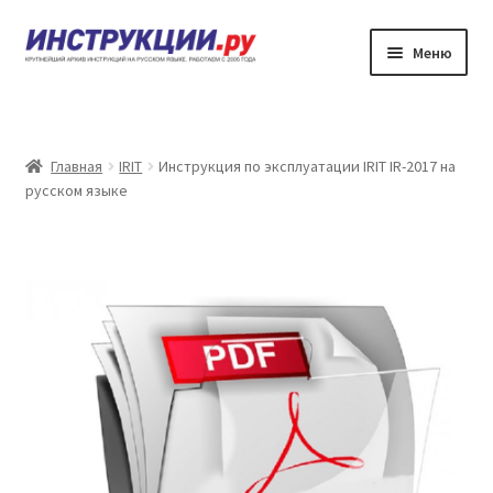
Перейти
Перейти
Меню
к
к
навигации
содержимому
Главная
Каталог инструкций по эксплуатации
Главная
IRIT
Инструкция по эксплуатации IRIT IR-2017 на
русском языке
Частые вопросы
Личный кабинет
Контакты