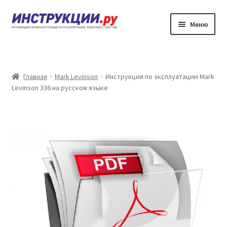
Перейти
Перейти
Меню
к
к
навигации
содержимому
Главная
Каталог инструкций по эксплуатации
Главная
Mark Levinson
Инструкция по эксплуатации Mark
Levinson 336 на русском языке
Частые вопросы
Личный кабинет
Контакты