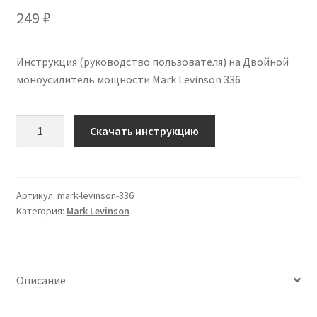
249
₽
Инструкция (руководство пользователя) на Двойной
моноусилитель мощности Mark Levinson 336
Количество
Скачать инструкцию
Инструкция
по
эксплуатации
Mark
Артикул:
mark-levinson-336
Категория:
Mark Levinson
Levinson
336
на
русском
Описание
языке