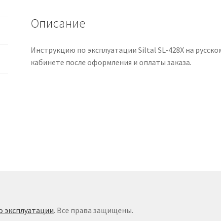
языке
Описание
Инструкцию по эксплуатации Siltal SL-428X на русск
кабинете после оформления и оплаты заказа.
о эксплуатации
. Все права защищены.