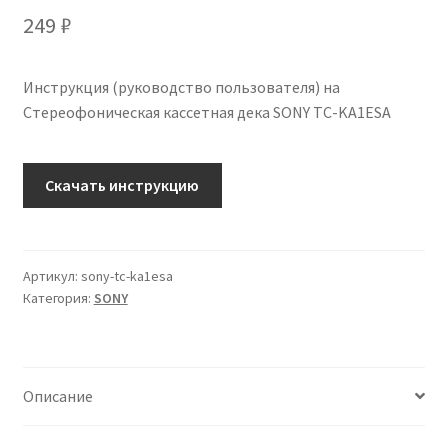
249
₽
Инструкция (руководство пользователя) на
Стереофоническая кассетная дека SONY TC-KA1ESA
Количество
Скачать инструкцию
Инструкция
по
эксплуатации
SONY
Артикул:
sony-tc-ka1esa
Категория:
SONY
TC-
KA1ESA
на
русском
Описание
языке