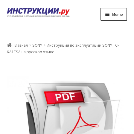
Перейти
Перейти
Меню
к
к
навигации
содержимому
Главная
Каталог инструкций по эксплуатации
Главная
SONY
Инструкция по эксплуатации SONY TC-
KA1ESA на русском языке
Частые вопросы
Личный кабинет
Контакты