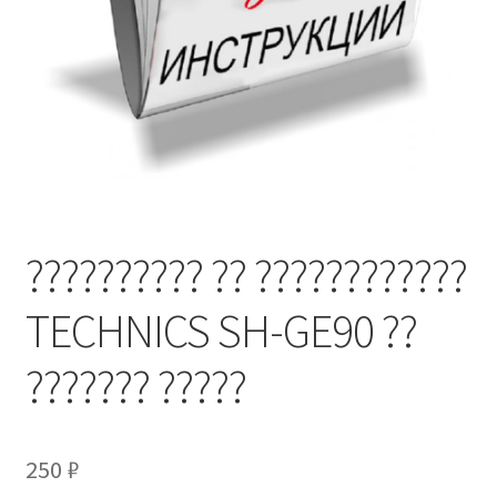
?????????? ?? ????????????
TECHNICS SH-GE90 ??
??????? ?????
250
₽