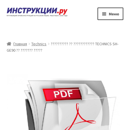
Перейти
Перейти
Меню
к
к
навигации
содержимому
???????
??????? ?????????? ?? ????????????
Главная
Technics
?????????? ?? ???????????? TECHNICS SH-
GE90 ?? ??????? ?????
?????? ???????
?????? ???????
????????