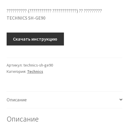
?????????? (??????????? ????????????) ?? ?????????
TECHNICS SH-GE90
Количество
Скачать инструкцию
??????????
??
????????????
TECHNICS
Артикул:
technics-sh-ge90
Категория:
Technics
SH-
GE90
??
???????
Описание
?????
Описание