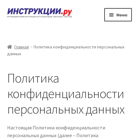
Перейти
Перейти
Меню
к
к
навигации
содержимому
Главная
Каталог инструкций по эксплуатации
Главная
Политика конфиденциальности персональных
данных
Частые вопросы
Политика
Личный кабинет
конфиденциальности
Контакты
персональных данных
Настоящая Политика конфиденциальности
персональных данных (далее – Политика