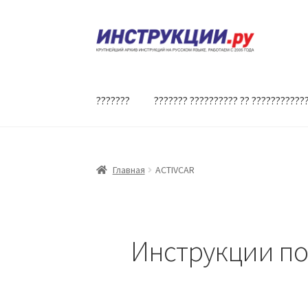
Перейти
Перейти
к
к
навигации
содержимому
???????
??????? ?????????? ?? ???????????
Главная
ACTIVCAR
Инструкции по