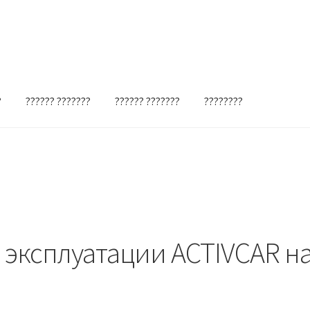
?
?????? ???????
?????? ???????
????????
 эксплуатации ACTIVCAR на