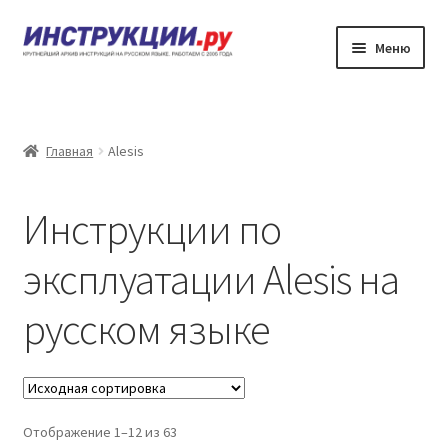
Перейти
Перейти
Меню
к
к
навигации
содержимому
Главная
Каталог инструкций по эксплуатации
Главная
Alesis
Частые вопросы
Инструкции по
Личный кабинет
эксплуатации Alesis на
Контакты
русском языке
Отображение 1–12 из 63