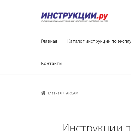
Перейти
Перейти
к
к
навигации
содержимому
Главная
Каталог инструкций по экспл
Контакты
Главная
ARCAM
Инструкции п