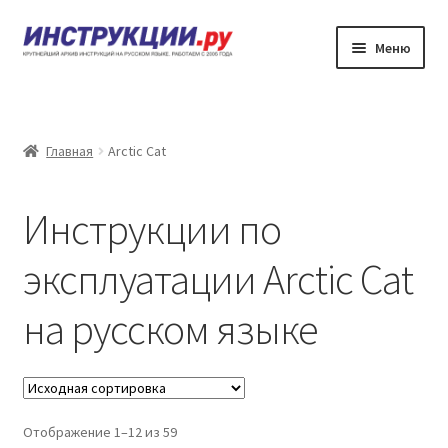
Перейти
Перейти
Меню
к
к
навигации
содержимому
Главная
Каталог инструкций по эксплуатации
Главная
Arctic Cat
Частые вопросы
Инструкции по
Личный кабинет
эксплуатации Arctic Cat
Контакты
на русском языке
Отображение 1–12 из 59