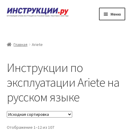
Перейти
Перейти
Меню
к
к
навигации
содержимому
Главная
Каталог инструкций по эксплуатации
Главная
Ariete
Частые вопросы
Инструкции по
Личный кабинет
эксплуатации Ariete на
Контакты
русском языке
Отображение 1–12 из 107