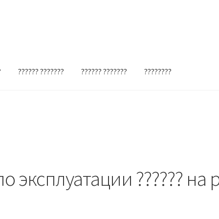
?
?????? ???????
?????? ???????
????????
о эксплуатации ?????? на 