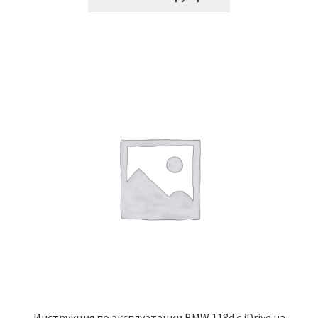
Инструкция по эксплуатации BMW 118d с iDrive на