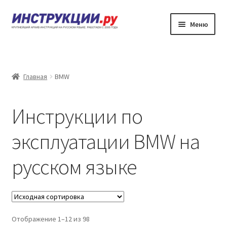
Перейти
Перейти
Меню
к
к
навигации
содержимому
Главная
Каталог инструкций по эксплуатации
Главная
BMW
Частые вопросы
Инструкции по
Личный кабинет
эксплуатации BMW на
Контакты
русском языке
Отображение 1–12 из 98