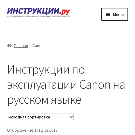
Перейти
Перейти
Меню
к
к
навигации
содержимому
Главная
Каталог инструкций по эксплуатации
Главная
Canon
Частые вопросы
Инструкции по
Личный кабинет
эксплуатации Canon на
Контакты
русском языке
Отображение 1–12 из 1618