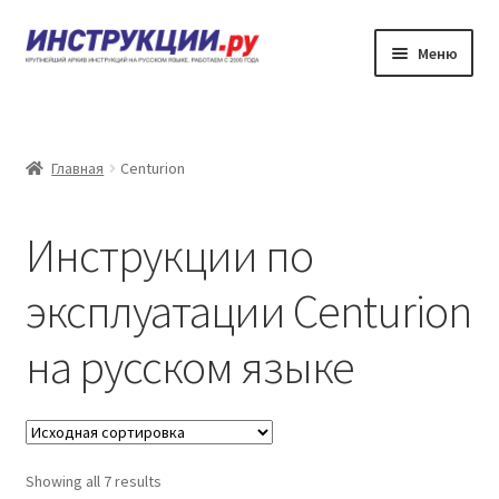
Перейти
Перейти
Меню
к
к
навигации
содержимому
Главная
Каталог инструкций по эксплуатации
Главная
Centurion
Частые вопросы
Инструкции по
Личный кабинет
эксплуатации Centurion
Контакты
на русском языке
Showing all 7 results