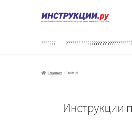
Перейти
Перейти
к
к
навигации
содержимому
???????
??????? ?????????? ?? ???????????
Главная
DAIKIN
Инструкции п