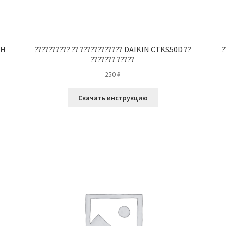
-H
?????????? ?? ???????????? DAIKIN CTKS50D ??
?
??????? ?????
250
₽
Скачать инструкцию