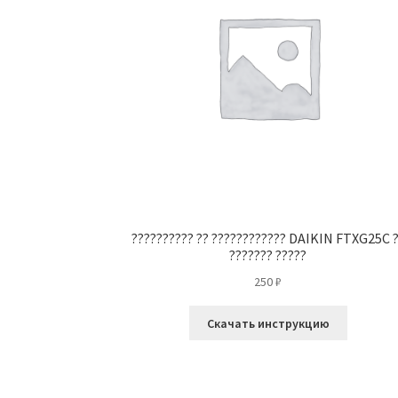
?????????? ?? ???????????? DAIKIN FTXG25C 
??????? ?????
250
₽
Скачать инструкцию