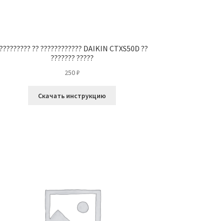
????????? ?? ???????????? DAIKIN CTXS50D ??
??????? ?????
250
₽
Скачать инструкцию