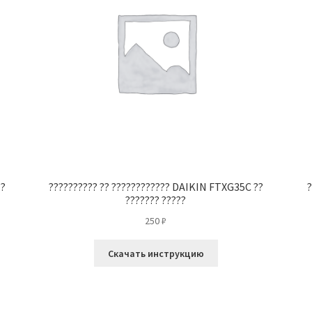
??
?????????? ?? ???????????? DAIKIN FTXG35C ??
?
??????? ?????
250
₽
Скачать инструкцию