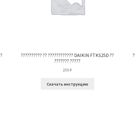
??
?????????? ?? ???????????? DAIKIN FTKS25D ??
?
??????? ?????
250
₽
Скачать инструкцию