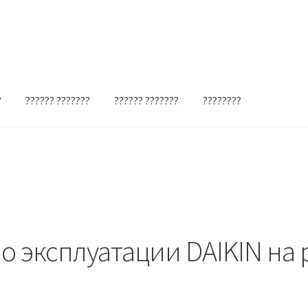
?
?????? ???????
?????? ???????
????????
о эксплуатации DAIKIN на 