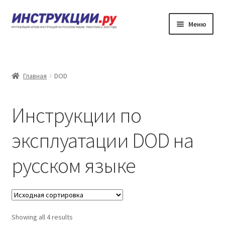
Перейти
Перейти
Меню
к
к
навигации
содержимому
Главная
Каталог инструкций по эксплуатации
Главная
DOD
Частые вопросы
Инструкции по
Личный кабинет
эксплуатации DOD на
Контакты
русском языке
Showing all 4 results