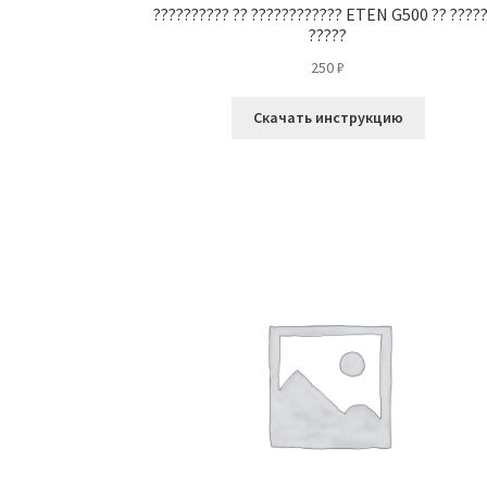
?????????? ?? ???????????? ETEN G500 ?? ????
?????
250
₽
Скачать инструкцию