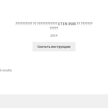
?????????? ?? ???????????? ETEN X500 ?? ???????
?????
250
₽
Скачать инструкцию
6 results