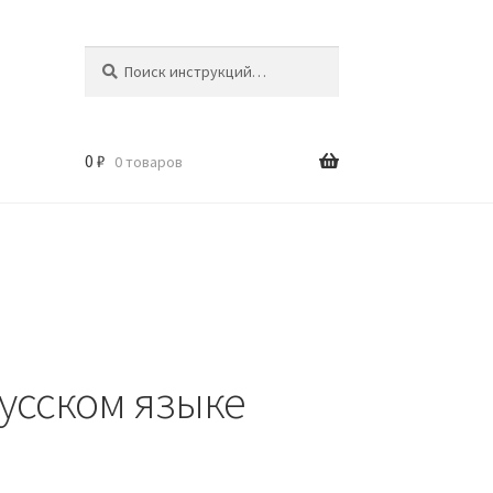
Искать:
Поиск
0
₽
0 товаров
усском языке