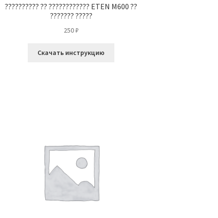
?????????? ?? ???????????? ETEN M600 ??
??????? ?????
250
₽
Скачать инструкцию