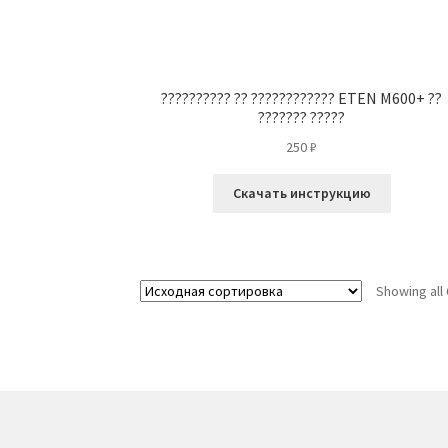
?????????? ?? ???????????? ETEN M600+ ??
??????? ?????
250
₽
Скачать инструкцию
Showing all 