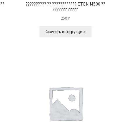
???
?????????? ?? ???????????? ETEN M500 ??
??????? ?????
250
₽
Скачать инструкцию