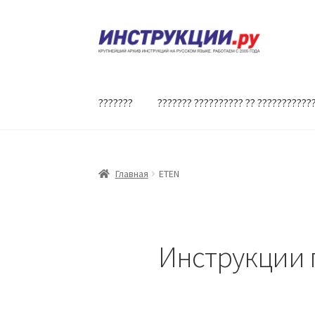
Перейти
Перейти
к
к
навигации
содержимому
???????
??????? ?????????? ?? ???????????
Главная
ETEN
Инструкции 