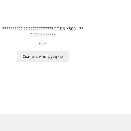
?????????? ?? ???????????? ETEN X500+ ??
??????? ?????
250
₽
Скачать инструкцию