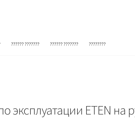
?
?????? ???????
?????? ???????
????????
по эксплуатации ETEN на р