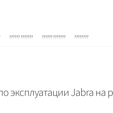
?
?????? ???????
?????? ???????
????????
о эксплуатации Jabra на 