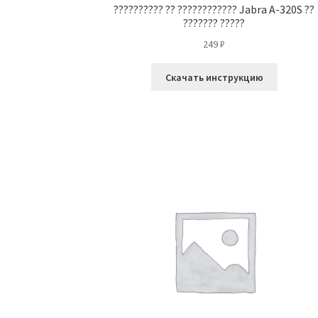
?????????? ?? ???????????? Jabra A-320S ??
??????? ?????
249
₽
Скачать инструкцию