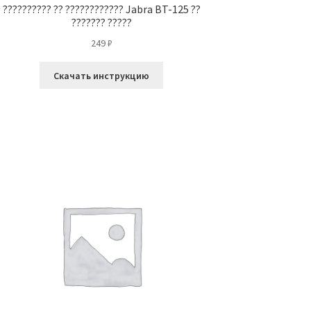
?????????? ?? ???????????? Jabra BT-125 ??
??????? ?????
249
₽
Скачать инструкцию