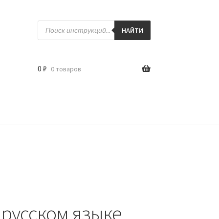
Поиск
товаров
НАЙТИ
0
₽
0 товаров
 русском языке