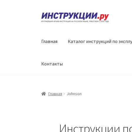
Перейти
Перейти
к
к
навигации
содержимому
Главная
Каталог инструкций по экспл
Контакты
Главная
Johnson
Инструкции по