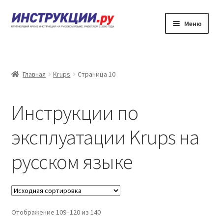
Перейти
Перейти
Меню
к
к
навигации
содержимому
Главная
Каталог инструкций по эксплуатации
Главная
Krups
Страница 10
Частые вопросы
Инструкции по
Личный кабинет
эксплуатации Krups на
Контакты
русском языке
Отображение 109–120 из 140