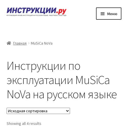
Перейти
Перейти
Меню
к
к
навигации
содержимому
Главная
Каталог инструкций по эксплуатации
Главная
MuSiCa NoVa
Частые вопросы
Инструкции по
Личный кабинет
эксплуатации MuSiCa
Контакты
NoVa на русском языке
Showing all 4 results