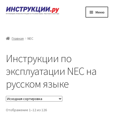
Перейти
Перейти
Меню
к
к
навигации
содержимому
Главная
Каталог инструкций по эксплуатации
Главная
NEC
Частые вопросы
Инструкции по
Личный кабинет
эксплуатации NEC на
Контакты
русском языке
Отображение 1–12 из 126