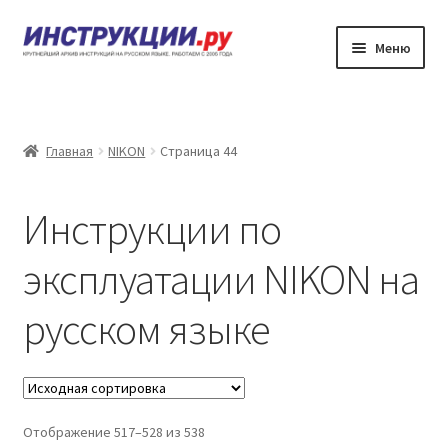
Перейти
Перейти
Меню
к
к
навигации
содержимому
Главная
Каталог инструкций по эксплуатации
Главная
NIKON
Страница 44
Частые вопросы
Инструкции по
Личный кабинет
эксплуатации NIKON на
Контакты
русском языке
Отображение 517–528 из 538