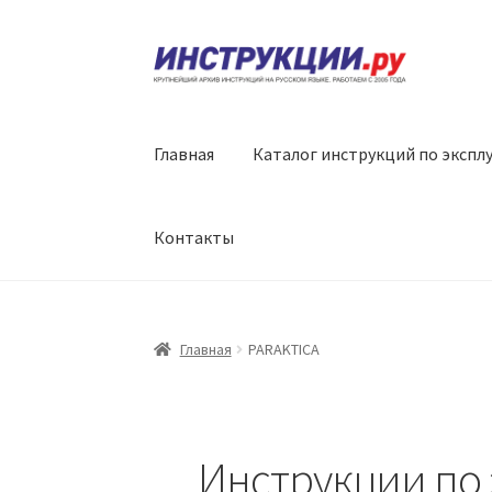
Перейти
Перейти
к
к
навигации
содержимому
Главная
Каталог инструкций по экспл
Контакты
Главная
PARAKTICA
Инструкции по 