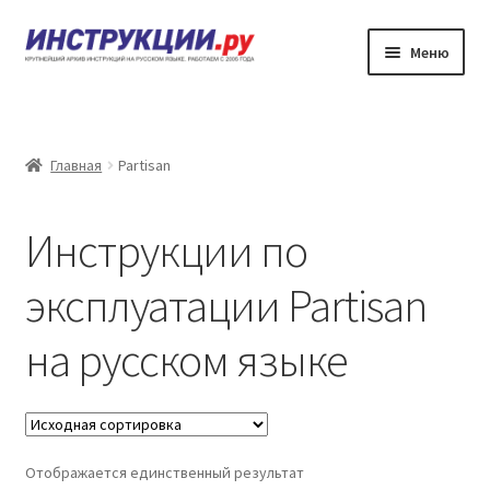
Перейти
Перейти
Меню
к
к
навигации
содержимому
Главная
Каталог инструкций по эксплуатации
Главная
Partisan
Частые вопросы
Инструкции по
Личный кабинет
эксплуатации Partisan
Контакты
на русском языке
Отображается единственный результат