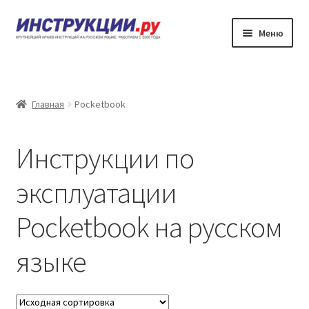
Перейти
Перейти
Меню
к
к
навигации
содержимому
Главная
Каталог инструкций по эксплуатации
Главная
Pocketbook
Частые вопросы
Инструкции по
Личный кабинет
эксплуатации
Контакты
Pocketbook на русском
языке