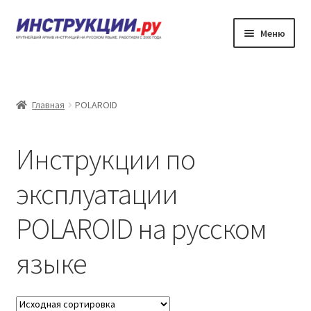
Перейти
Перейти
Меню
к
к
навигации
содержимому
Главная
Каталог инструкций по эксплуатации
Главная
POLAROID
Частые вопросы
Инструкции по
Личный кабинет
эксплуатации
Контакты
POLAROID на русском
языке