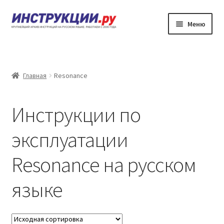
Перейти
Перейти
Меню
к
к
навигации
содержимому
???????
??????? ?????????? ?? ????????????
Главная
Resonance
?????? ???????
Инструкции по
?????? ???????
эксплуатации
????????
Resonance на русском
языке