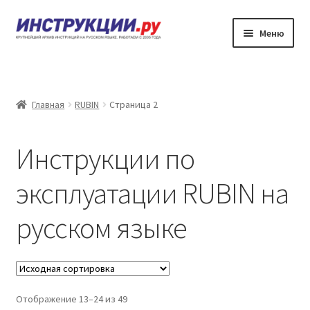
Перейти
Перейти
Меню
к
к
навигации
содержимому
Главная
Каталог инструкций по эксплуатации
Главная
RUBIN
Страница 2
Частые вопросы
Инструкции по
Личный кабинет
эксплуатации RUBIN на
Контакты
русском языке
Отображение 13–24 из 49