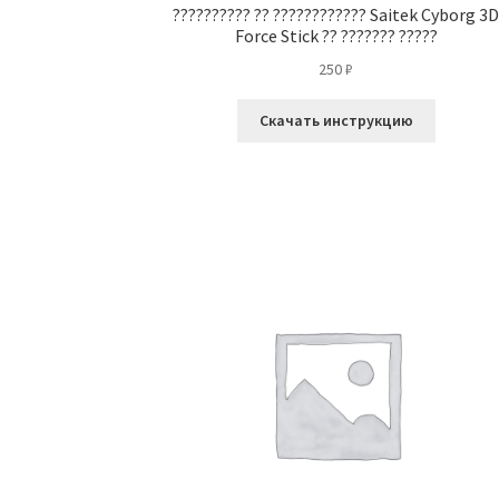
?????????? ?? ???????????? Saitek Cyborg 3
Force Stick ?? ??????? ?????
250
₽
Скачать инструкцию