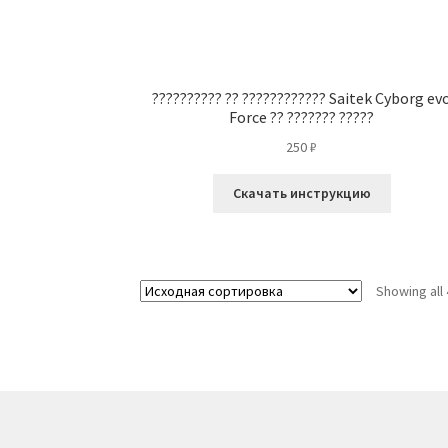
?????????? ?? ???????????? Saitek Cyborg ev
Force ?? ??????? ?????
250
₽
Скачать инструкцию
Showing all 