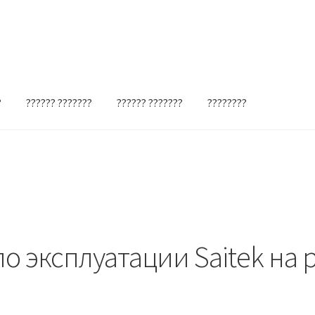
?
?????? ???????
?????? ???????
????????
о эксплуатации Saitek на 