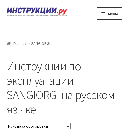
Перейти
Перейти
Меню
к
к
навигации
содержимому
Главная
Каталог инструкций по эксплуатации
Главная
SANGIORGI
Частые вопросы
Инструкции по
Личный кабинет
эксплуатации
Контакты
SANGIORGI на русском
языке