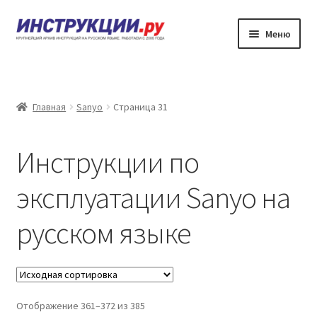
Перейти
Перейти
Меню
к
к
навигации
содержимому
Главная
Каталог инструкций по эксплуатации
Главная
Sanyo
Страница 31
Частые вопросы
Инструкции по
Личный кабинет
эксплуатации Sanyo на
Контакты
русском языке
Отображение 361–372 из 385