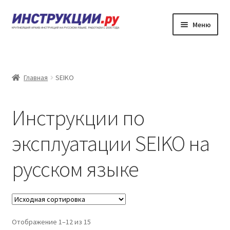
Перейти
Перейти
Меню
к
к
навигации
содержимому
Главная
Каталог инструкций по эксплуатации
Главная
SEIKO
Частые вопросы
Инструкции по
Личный кабинет
эксплуатации SEIKO на
Контакты
русском языке
Отображение 1–12 из 15